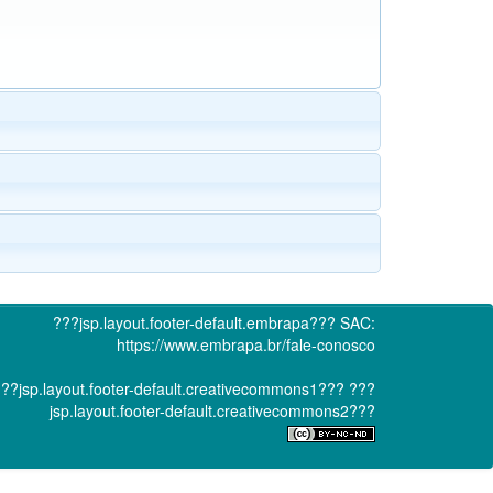
???jsp.layout.footer-default.embrapa???
SAC:
https://www.embrapa.br/fale-conosco
??jsp.layout.footer-default.creativecommons1???
???
jsp.layout.footer-default.creativecommons2???