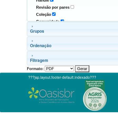
Handle
Revisão por pares
Coleção
Comunidade
Grupos
Ordenação
Filtragem
Formato:
???jsp.layout.footer-default.indexado???