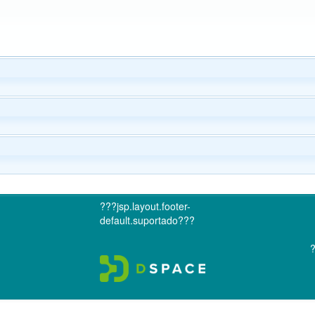
???jsp.layout.footer-
default.suportado???
?