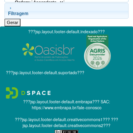
Ordem:
Filtragem
???jsp.layout.footer-default.indexado???
???jsp.layout.footer-default.suportado???
???jsp.layout.footer-default.embrapa???
SAC:
https://www.embrapa.br/fale-conosco
???jsp.layout.footer-default.creativecommons1???
???
jsp.layout.footer-default.creativecommons2???