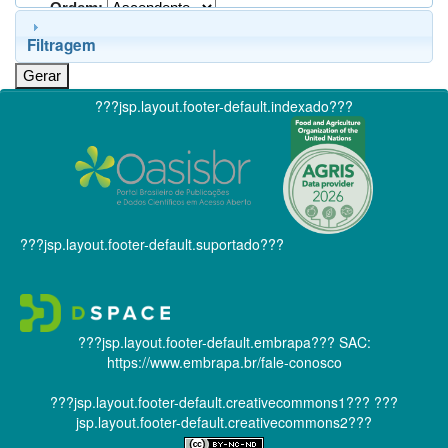
Ordem:
Filtragem
???jsp.layout.footer-default.indexado???
???jsp.layout.footer-default.suportado???
???jsp.layout.footer-default.embrapa???
SAC:
https://www.embrapa.br/fale-conosco
???jsp.layout.footer-default.creativecommons1???
???
jsp.layout.footer-default.creativecommons2???