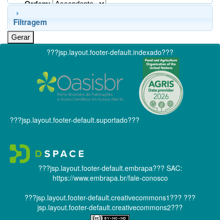
Ordem:
Filtragem
???jsp.layout.footer-default.indexado???
???jsp.layout.footer-default.suportado???
???jsp.layout.footer-default.embrapa???
SAC:
https://www.embrapa.br/fale-conosco
???jsp.layout.footer-default.creativecommons1???
???
jsp.layout.footer-default.creativecommons2???