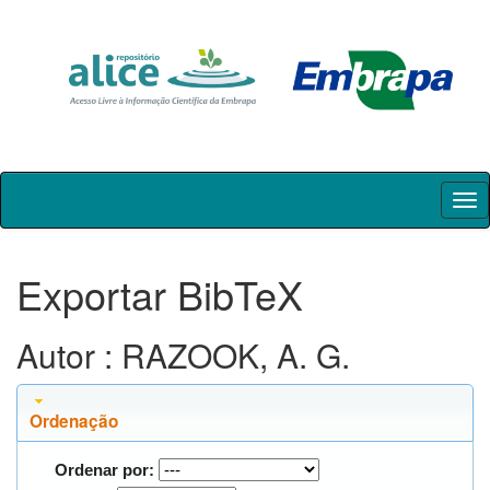
Skip
navigation
Exportar BibTeX
Autor : RAZOOK, A. G.
Ordenação
Ordenar por: