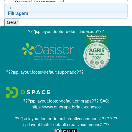
Ordem:
Filtragem
???jsp.layout.footer-default.indexado???
???jsp.layout.footer-default.suportado???
???jsp.layout.footer-default.embrapa???
SAC:
https://www.embrapa.br/fale-conosco
???jsp.layout.footer-default.creativecommons1???
???
jsp.layout.footer-default.creativecommons2???