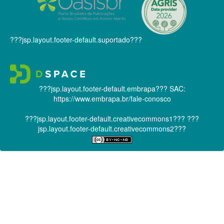
???jsp.layout.footer-default.suportado???
???jsp.layout.footer-default.embrapa???
SAC:
https://www.embrapa.br/fale-conosco
???jsp.layout.footer-default.creativecommons1???
???
jsp.layout.footer-default.creativecommons2???