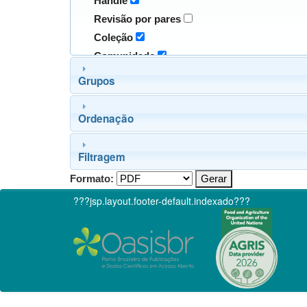
Handle
Revisão por pares
Coleção
Comunidade
Grupos
Ordenação
Filtragem
Formato:
???jsp.layout.footer-default.indexado???