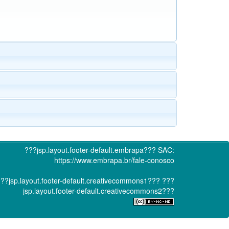
???jsp.layout.footer-default.embrapa???
SAC:
https://www.embrapa.br/fale-conosco
??jsp.layout.footer-default.creativecommons1???
???
jsp.layout.footer-default.creativecommons2???