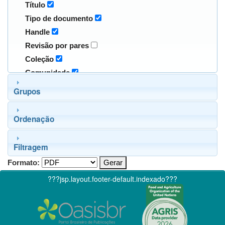
Título
Tipo de documento
Handle
Revisão por pares
Coleção
Comunidade
Grupos
Ordenação
Filtragem
Formato:
???jsp.layout.footer-default.indexado???