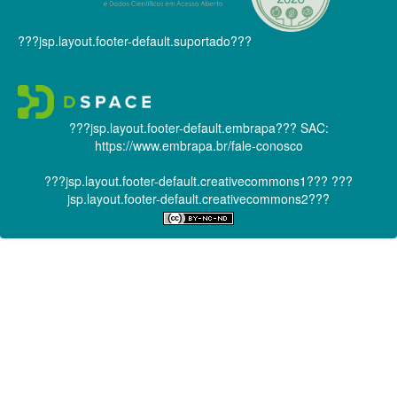
???jsp.layout.footer-default.suportado???
???jsp.layout.footer-default.embrapa???
SAC:
https://www.embrapa.br/fale-conosco
???jsp.layout.footer-default.creativecommons1???
???
jsp.layout.footer-default.creativecommons2???