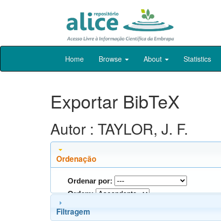
Skip
Home
Browse
About
Statistics
navigation
Exportar BibTeX
Autor : TAYLOR, J. F.
Ordenação
Ordenar por:
Ordem:
Filtragem