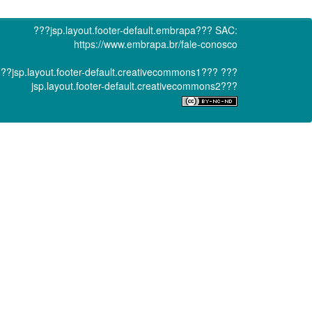
???jsp.layout.footer-default.embrapa???
SAC:
https://www.embrapa.br/fale-conosco
??jsp.layout.footer-default.creativecommons1???
???
jsp.layout.footer-default.creativecommons2???