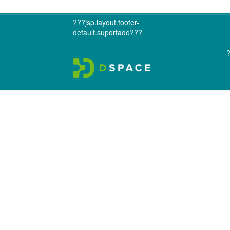
???jsp.layout.footer-
default.suportado???
?