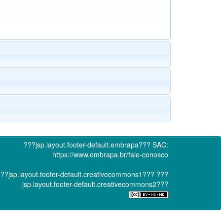
???jsp.layout.footer-default.embrapa???
SAC:
https://www.embrapa.br/fale-conosco
??jsp.layout.footer-default.creativecommons1???
???
jsp.layout.footer-default.creativecommons2???