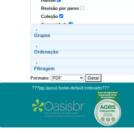
Handle
Revisão por pares
Coleção
Comunidade
Grupos
Ordenação
Filtragem
Formato:
???jsp.layout.footer-default.indexado???