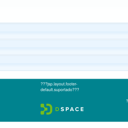
???jsp.layout.footer-
default.suportado???
?