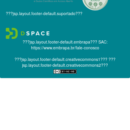
???jsp.layout.footer-default.suportado???
???jsp.layout.footer-default.embrapa???
SAC:
https://www.embrapa.br/fale-conosco
???jsp.layout.footer-default.creativecommons1???
???
jsp.layout.footer-default.creativecommons2???