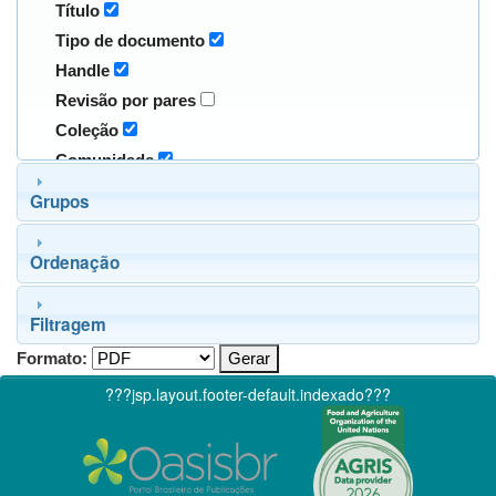
Título
Tipo de documento
Handle
Revisão por pares
Coleção
Comunidade
Grupos
Ordenação
Filtragem
Formato:
???jsp.layout.footer-default.indexado???