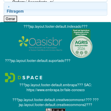
Ordem:
Filtragem
???jsp.layout.footer-default.indexado???
???jsp.layout.footer-default.suportado???
???jsp.layout.footer-default.embrapa???
SAC:
https://www.embrapa.br/fale-conosco
???jsp.layout.footer-default.creativecommons1???
???
jsp.layout.footer-default.creativecommons2???