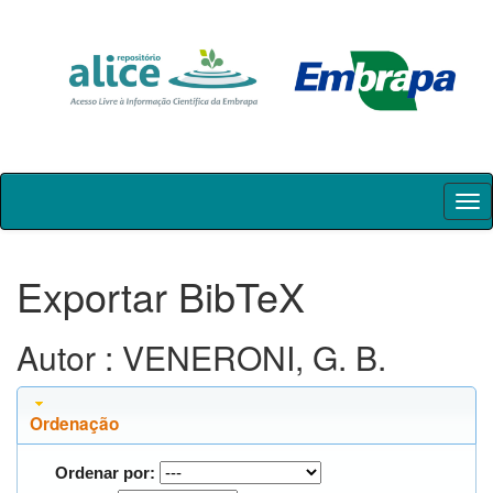
Skip
navigation
Exportar BibTeX
Autor : VENERONI, G. B.
Ordenação
Ordenar por: