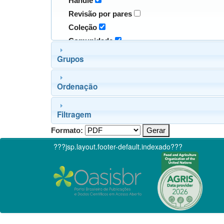
Handle
Revisão por pares
Coleção
Comunidade
Grupos
Ordenação
Filtragem
Formato:
???jsp.layout.footer-default.indexado???