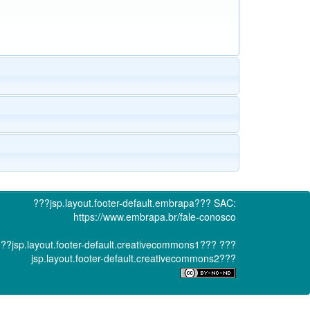
???jsp.layout.footer-default.embrapa???
SAC:
https://www.embrapa.br/fale-conosco
??jsp.layout.footer-default.creativecommons1???
???
jsp.layout.footer-default.creativecommons2???