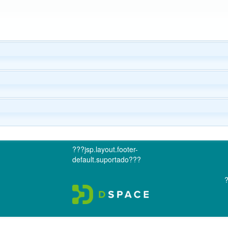
???jsp.layout.footer-
default.suportado???
?