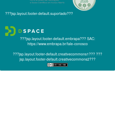
???jsp.layout.footer-default.suportado???
???jsp.layout.footer-default.embrapa???
SAC:
https://www.embrapa.br/fale-conosco
???jsp.layout.footer-default.creativecommons1???
???
jsp.layout.footer-default.creativecommons2???