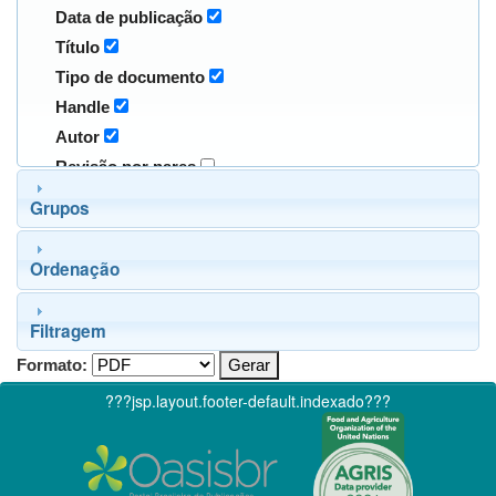
Data de publicação
Título
Tipo de documento
Handle
Autor
Revisão por pares
Grupos
Ordenação
Filtragem
Formato:
???jsp.layout.footer-default.indexado???