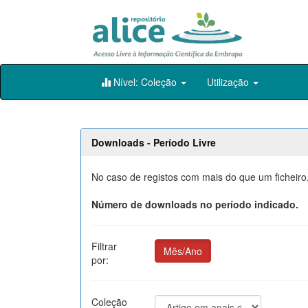
Skip
Nível: Coleção
Utilização
navigation
Downloads - Período Livre
No caso de registos com mais do que um ficheiro
Número de downloads no período indicado.
Filtrar
Mês/Ano
por:
Coleção