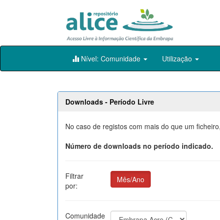
Skip
Nível: Comunidade
Utilização
navigation
Downloads - Período Livre
No caso de registos com mais do que um ficheiro
Número de downloads no período indicado.
Filtrar
Mês/Ano
por:
Comunidade