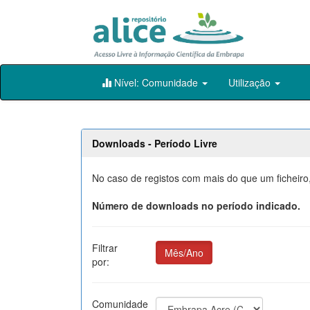
Skip
Nível: Comunidade
Utilização
navigation
Downloads - Período Livre
No caso de registos com mais do que um ficheiro
Número de downloads no período indicado.
Filtrar
Mês/Ano
por:
Comunidade