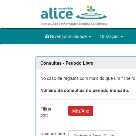
Skip
Nível: Comunidade
Utilização
navigation
Consultas - Período Livre
No caso de registos com mais do que um ficheiro,
Número de consultas no período indicado.
Filtrar
Mês/Ano
por:
Comunidade