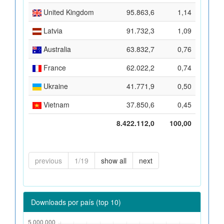
United Kingdom
95.863,6
1,14
Latvia
91.732,3
1,09
Australia
63.832,7
0,76
France
62.022,2
0,74
Ukraine
41.771,9
0,50
Vietnam
37.850,6
0,45
8.422.112,0
100,00
previous
1/19
show all
next
Downloads por país (top 10)