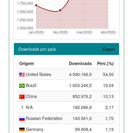
Downloads por país
Export
Origem
Downloads
Perc.(%)
United States
4.590.166,5
54,50
Brazil
1.603.246,5
19,04
China
852.976,2
10,13
N/A
182.686,8
2,17
Russian Federation
143.561,0
1,70
Germany
99.908,4
1,19