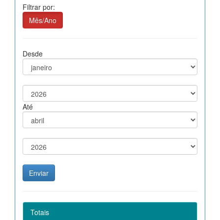
Filtrar por:
Mês/Ano
Desde
Até
Totais