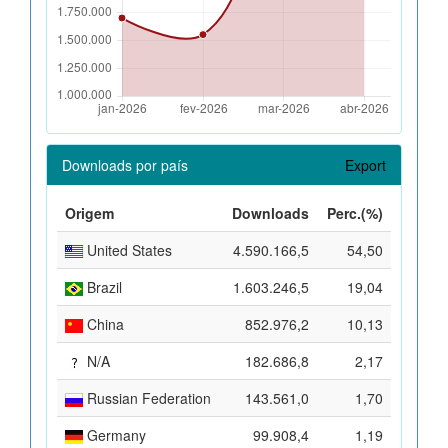
Downloads por país
Export
Origem
Downloads
Perc.(%)
United States
4.590.166,5
54,50
Brazil
1.603.246,5
19,04
China
852.976,2
10,13
N/A
182.686,8
2,17
Russian Federation
143.561,0
1,70
Germany
99.908,4
1,19