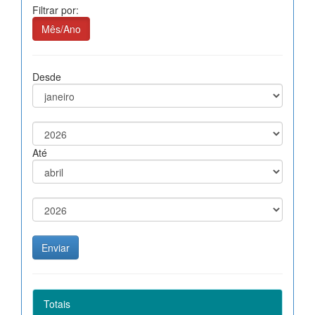
Filtrar por:
Mês/Ano
Desde
Até
Totais