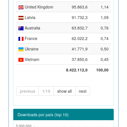
United Kingdom
95.863,6
1,14
Latvia
91.732,3
1,09
Australia
63.832,7
0,76
France
62.022,2
0,74
Ukraine
41.771,9
0,50
Vietnam
37.850,6
0,45
8.422.112,0
100,00
previous
1/19
show all
next
Downloads por país (top 10)