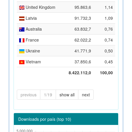
United Kingdom
95.863,6
1,14
Latvia
91.732,3
1,09
Australia
63.832,7
0,76
France
62.022,2
0,74
Ukraine
41.771,9
0,50
Vietnam
37.850,6
0,45
8.422.112,0
100,00
previous
1/19
show all
next
Downloads por país (top 10)