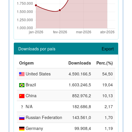
Downloads por país
Export
Origem
Downloads
Perc.(%)
United States
4.590.166,5
54,50
Brazil
1.603.246,5
19,04
China
852.976,2
10,13
N/A
182.686,8
2,17
Russian Federation
143.561,0
1,70
Germany
99.908,4
1,19