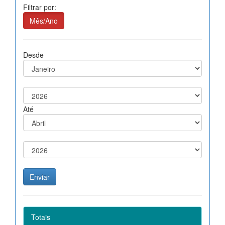
Filtrar por:
Mês/Ano
Desde
Até
Totais