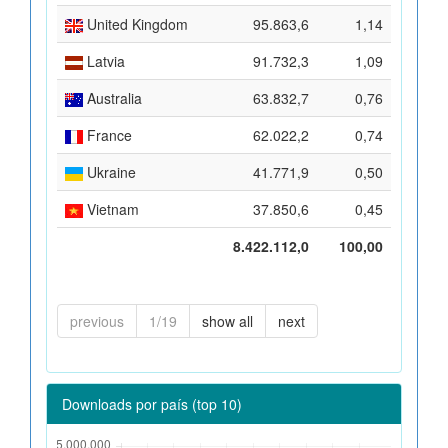
United Kingdom
95.863,6
1,14
Latvia
91.732,3
1,09
Australia
63.832,7
0,76
France
62.022,2
0,74
Ukraine
41.771,9
0,50
Vietnam
37.850,6
0,45
8.422.112,0
100,00
previous
1/19
show all
next
Downloads por país (top 10)