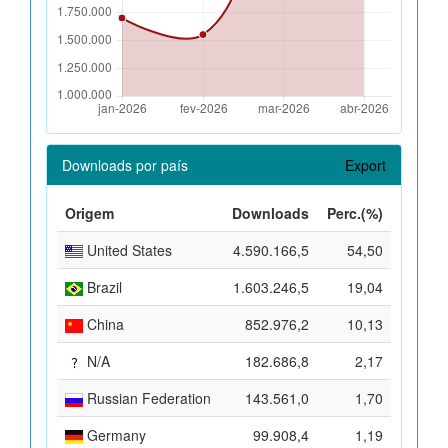
Downloads por país
Export
Origem
Downloads
Perc.(%)
United States
4.590.166,5
54,50
Brazil
1.603.246,5
19,04
China
852.976,2
10,13
N/A
182.686,8
2,17
Russian Federation
143.561,0
1,70
Germany
99.908,4
1,19