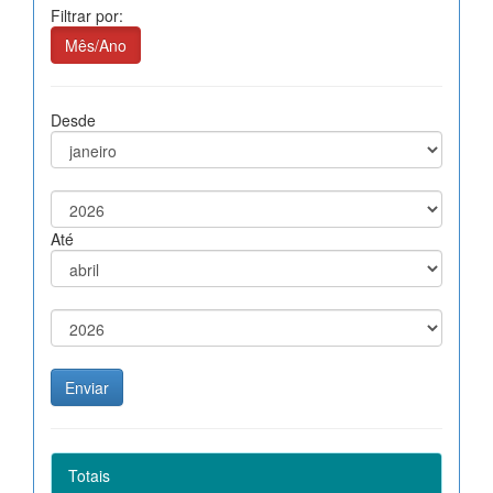
Filtrar por:
Mês/Ano
Desde
Até
Totais