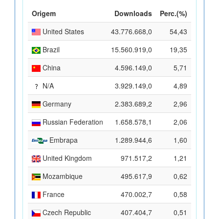
Origem
Downloads
Perc.(%)
United States
43.776.668,0
54,43
Brazil
15.560.919,0
19,35
China
4.596.149,0
5,71
N/A
3.929.149,0
4,89
Germany
2.383.689,2
2,96
Russian Federation
1.658.578,1
2,06
Embrapa
1.289.944,6
1,60
United Kingdom
971.517,2
1,21
Mozambique
495.617,9
0,62
France
470.002,7
0,58
Czech Republic
407.404,7
0,51