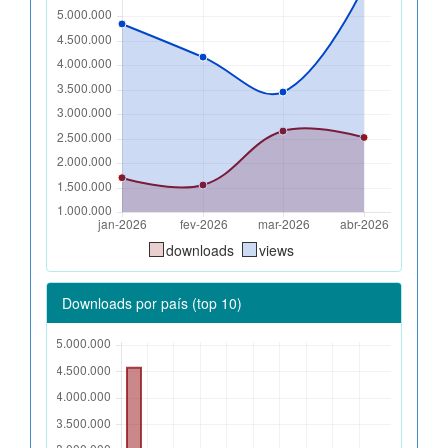
downloads
views
Downloads por país (top 10)