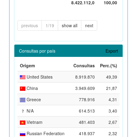
8.422.112,0
100,00
previous
1/19
show all
next
Consultas por país
Export
Origem
Consultas
Perc.(%)
United States
8.919.870
49,39
China
3.949.609
21,87
Greece
778.916
4,31
N/A
614.513
3,40
Vietnam
481.403
2,67
Russian Federation
418.937
2,32