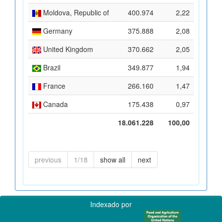
Moldova, Republic of
400.974
2,22
Germany
375.888
2,08
United Kingdom
370.662
2,05
Brazil
349.877
1,94
France
266.160
1,47
Canada
175.438
0,97
18.061.228
100,00
previous
1/18
show all
next
Indexado por