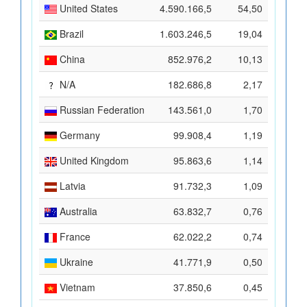
United States
4.590.166,5
54,50
Brazil
1.603.246,5
19,04
China
852.976,2
10,13
N/A
182.686,8
2,17
Russian Federation
143.561,0
1,70
Germany
99.908,4
1,19
United Kingdom
95.863,6
1,14
Latvia
91.732,3
1,09
Australia
63.832,7
0,76
France
62.022,2
0,74
Ukraine
41.771,9
0,50
Vietnam
37.850,6
0,45