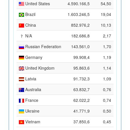
United States
4.590.166,5
54,50
Brazil
1.603.246,5
19,04
China
852.976,2
10,13
N/A
182.686,8
2,17
Russian Federation
143.561,0
1,70
Germany
99.908,4
1,19
United Kingdom
95.863,6
1,14
Latvia
91.732,3
1,09
Australia
63.832,7
0,76
France
62.022,2
0,74
Ukraine
41.771,9
0,50
Vietnam
37.850,6
0,45