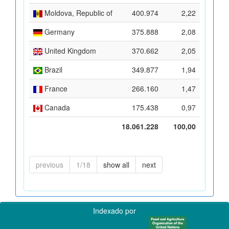
Moldova, Republic of
400.974
2,22
Germany
375.888
2,08
United Kingdom
370.662
2,05
Brazil
349.877
1,94
France
266.160
1,47
Canada
175.438
0,97
18.061.228
100,00
previous
1/18
show all
next
Indexado por