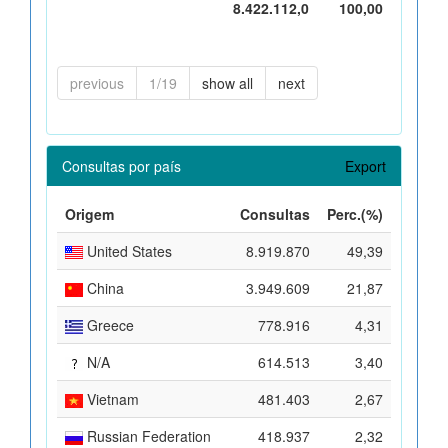
8.422.112,0
100,00
previous
1/19
show all
next
Consultas por país
Export
Origem
Consultas
Perc.(%)
United States
8.919.870
49,39
China
3.949.609
21,87
Greece
778.916
4,31
N/A
614.513
3,40
Vietnam
481.403
2,67
Russian Federation
418.937
2,32