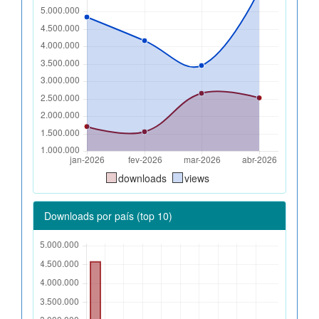
downloads
views
Downloads por país (top 10)