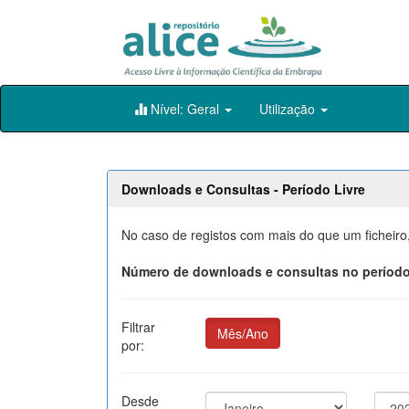
Skip
Nível: Geral
Utilização
navigation
Downloads e Consultas - Período Livre
No caso de registos com mais do que um ficheiro
Número de downloads e consultas no período
Filtrar
Mês/Ano
por:
Desde