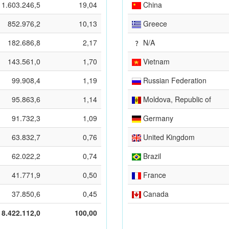
1.603.246,5
19,04
China
852.976,2
10,13
Greece
182.686,8
2,17
N/A
143.561,0
1,70
Vietnam
99.908,4
1,19
Russian Federation
95.863,6
1,14
Moldova, Republic of
91.732,3
1,09
Germany
63.832,7
0,76
United Kingdom
62.022,2
0,74
Brazil
41.771,9
0,50
France
37.850,6
0,45
Canada
8.422.112,0
100,00