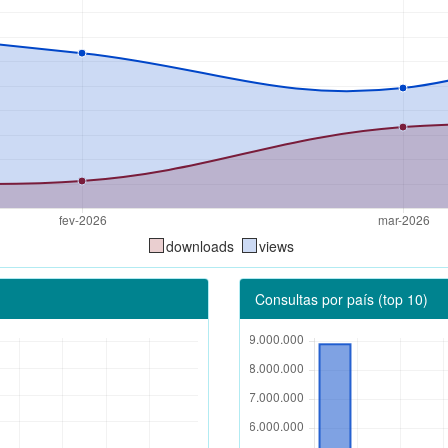
downloads
views
Consultas por país (top 10)