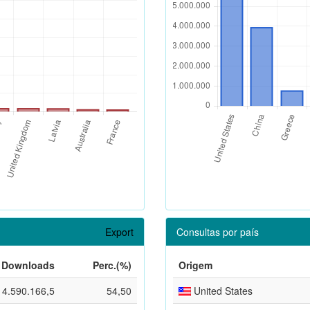
Export
Consultas por país
Downloads
Perc.(%)
Origem
4.590.166,5
54,50
United States