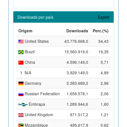
Downloads por país
Export
Origem
Downloads
Perc.(%)
United States
43.776.668,0
54,43
Brazil
15.560.919,0
19,35
China
4.596.149,0
5,71
N/A
3.929.149,0
4,89
Germany
2.383.689,2
2,96
Russian Federation
1.658.578,1
2,06
Embrapa
1.289.944,6
1,60
United Kingdom
971.517,2
1,21
Mozambique
495.617,9
0,62