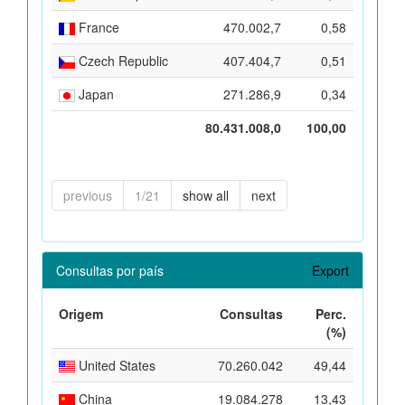
France
470.002,7
0,58
Czech Republic
407.404,7
0,51
Japan
271.286,9
0,34
80.431.008,0
100,00
previous
1/21
show all
next
Consultas por país
Export
Origem
Consultas
Perc.
(%)
United States
70.260.042
49,44
China
19.084.278
13,43