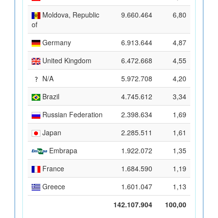
Moldova, Republic
9.660.464
6,80
of
Germany
6.913.644
4,87
United Kingdom
6.472.668
4,55
N/A
5.972.708
4,20
Brazil
4.745.612
3,34
Russian Federation
2.398.634
1,69
Japan
2.285.511
1,61
Embrapa
1.922.072
1,35
France
1.684.590
1,19
Greece
1.601.047
1,13
142.107.904
100,00