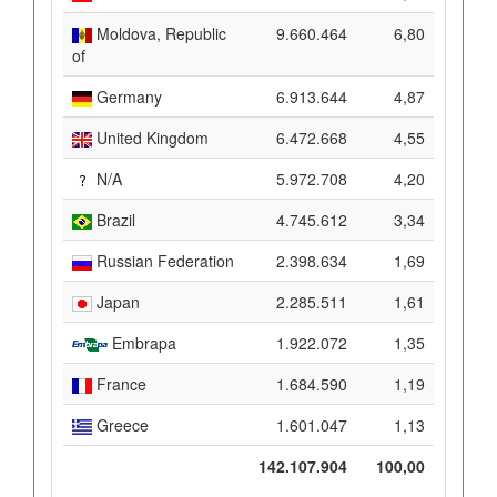
Moldova, Republic
9.660.464
6,80
of
Germany
6.913.644
4,87
United Kingdom
6.472.668
4,55
N/A
5.972.708
4,20
Brazil
4.745.612
3,34
Russian Federation
2.398.634
1,69
Japan
2.285.511
1,61
Embrapa
1.922.072
1,35
France
1.684.590
1,19
Greece
1.601.047
1,13
142.107.904
100,00