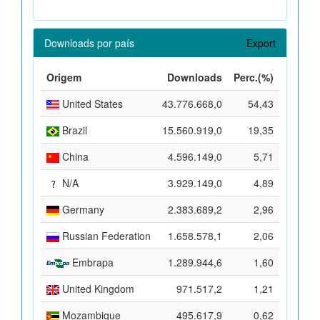
Downloads por país
Export
Origem
Downloads
Perc.(%)
United States
43.776.668,0
54,43
Brazil
15.560.919,0
19,35
China
4.596.149,0
5,71
N/A
3.929.149,0
4,89
Germany
2.383.689,2
2,96
Russian Federation
1.658.578,1
2,06
Embrapa
1.289.944,6
1,60
United Kingdom
971.517,2
1,21
Mozambique
495.617,9
0,62