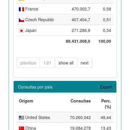
France
470.002,7
0,58
Czech Republic
407.404,7
0,51
Japan
271.286,9
0,34
80.431.008,0
100,00
previous
1/21
show all
next
Consultas por país
Export
Origem
Consultas
Perc.
(%)
United States
70.260.042
49,44
China
19.084.278
13,43