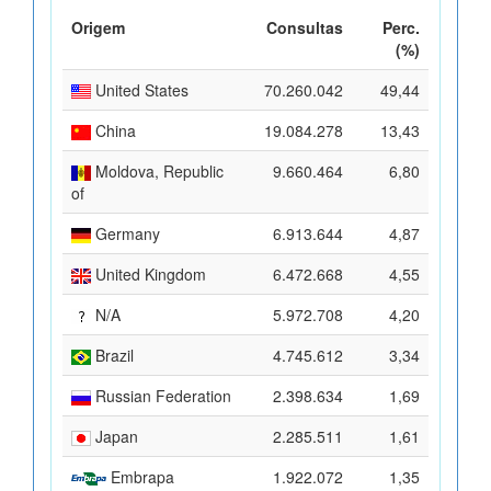
Origem
Consultas
Perc.
(%)
United States
70.260.042
49,44
China
19.084.278
13,43
Moldova, Republic
9.660.464
6,80
of
Germany
6.913.644
4,87
United Kingdom
6.472.668
4,55
N/A
5.972.708
4,20
Brazil
4.745.612
3,34
Russian Federation
2.398.634
1,69
Japan
2.285.511
1,61
Embrapa
1.922.072
1,35