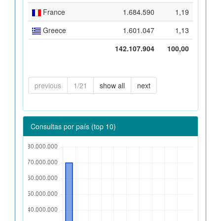
France
1.684.590
1,19
Greece
1.601.047
1,13
142.107.904
100,00
previous
1/21
show all
next
Consultas por país (top 10)