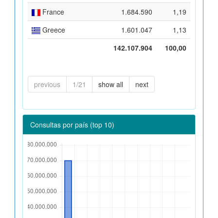
France
1.684.590
1,19
Greece
1.601.047
1,13
142.107.904
100,00
previous
1/21
show all
next
Consultas por país (top 10)