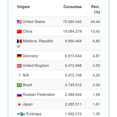
Origem
Consultas
Perc.
(%)
United States
70.260.042
49,44
China
19.084.278
13,43
Moldova, Republic
9.660.464
6,80
of
Germany
6.913.644
4,87
United Kingdom
6.472.668
4,55
N/A
5.972.708
4,20
Brazil
4.745.612
3,34
Russian Federation
2.398.634
1,69
Japan
2.285.511
1,61
Embrapa
1.922.072
1,35