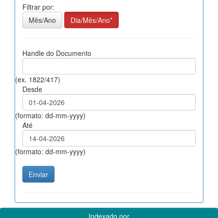
Filtrar por:
Mês/Ano
Dia/Mês/Ano*
Handle do Documento
(ex. 1822/417)
Desde
(formato: dd-mm-yyyy)
Até
(formato: dd-mm-yyyy)
Indexado por