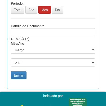
Período:
Total
Ano
Mês
Dia
Handle do Documento
(ex. 1822/417)
Mês/Ano
Indexado por