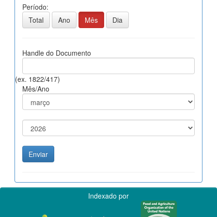
Período:
Total
Ano
Mês
Dia
Handle do Documento
(ex. 1822/417)
Mês/Ano
Indexado por