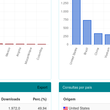
Export
Consultas por país
Downloads
Perc.(%)
Origem
1.972,0
49,94
United States