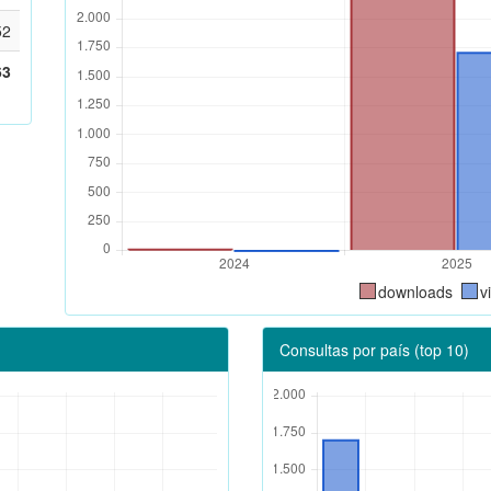
52
63
downloads
v
Consultas por país (top 10)