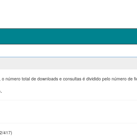
, o número total de downloads e consultas é dividido pelo número de f
.
22/417)