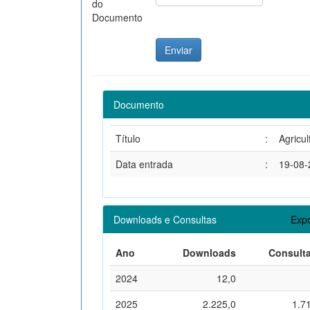
do
Documento
Documento
Título
:
Agricul
Data entrada
:
19-08-
Downloads e Consultas
Expo
Ano
Downloads
Consult
2024
12,0
2025
2.225,0
1.7