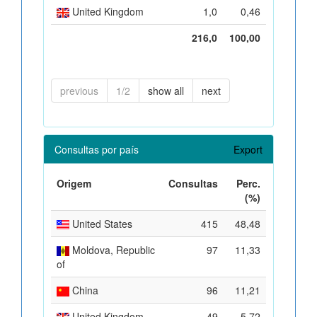
United Kingdom
1,0
0,46
216,0
100,00
previous
1/2
show all
next
Consultas por país
Export
Origem
Consultas
Perc.
(%)
United States
415
48,48
Moldova, Republic
97
11,33
of
China
96
11,21
United Kingdom
49
5,72