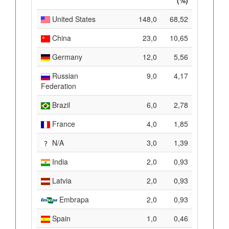
United States
148,0
68,52
China
23,0
10,65
Germany
12,0
5,56
Russian
9,0
4,17
Federation
Brazil
6,0
2,78
France
4,0
1,85
N/A
3,0
1,39
India
2,0
0,93
Latvia
2,0
0,93
Embrapa
2,0
0,93
Spain
1,0
0,46