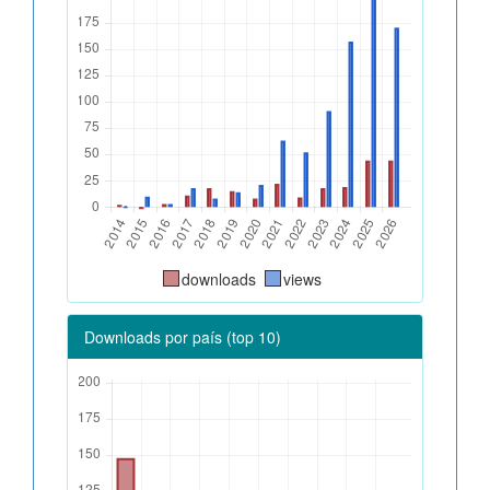
downloads
views
Downloads por país (top 10)