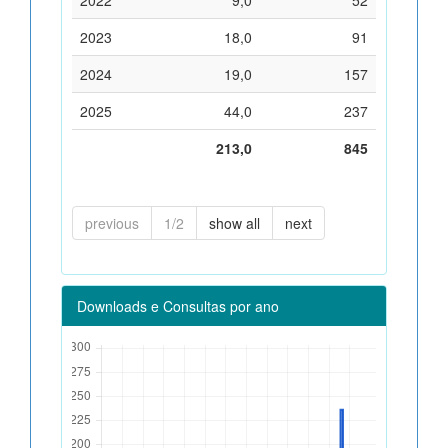
2023
18,0
91
2024
19,0
157
2025
44,0
237
213,0
845
previous
1/2
show all
next
Downloads e Consultas por ano