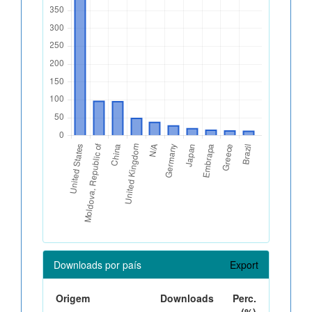
Downloads por país
Export
Origem
Downloads
Perc.
(%)