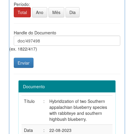
Período:
Total
Ano
Mês
Dia
Handle do Documento
(ex. 1822/417)
Documento
Título
:
Hybridization of two Southern
appalachian blueberry species
with rabbiteye and southern
highbush blueberry.
Data
:
22-08-2023