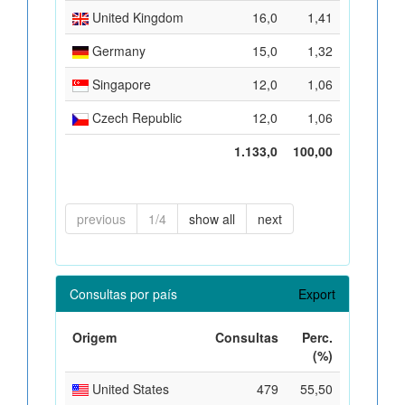
United Kingdom
16,0
1,41
Germany
15,0
1,32
Singapore
12,0
1,06
Czech Republic
12,0
1,06
1.133,0
100,00
previous
1/4
show all
next
Consultas por país
Export
Origem
Consultas
Perc.
(%)
United States
479
55,50