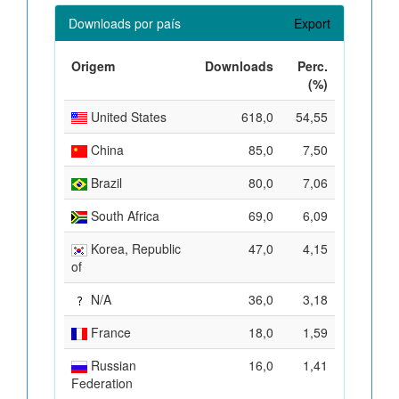
Downloads por país
Export
Origem
Downloads
Perc.
(%)
United States
618,0
54,55
China
85,0
7,50
Brazil
80,0
7,06
South Africa
69,0
6,09
Korea, Republic
47,0
4,15
of
N/A
36,0
3,18
France
18,0
1,59
Russian
16,0
1,41
Federation