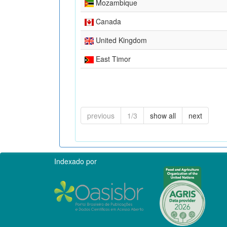
Mozambique
Canada
United Kingdom
East Timor
previous
1/3
show all
next
Indexado por