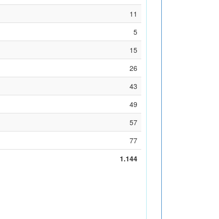
11
5
15
26
43
49
57
77
1.144