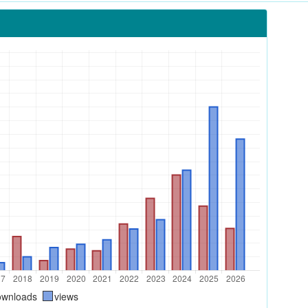
ownloads
views