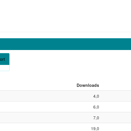
ort
Downloads
4,0
6,0
7,0
19,0