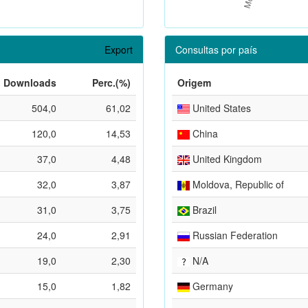
Export
Consultas por país
Downloads
Perc.(%)
Origem
504,0
61,02
United States
120,0
14,53
China
37,0
4,48
United Kingdom
32,0
3,87
Moldova, Republic of
31,0
3,75
Brazil
24,0
2,91
Russian Federation
19,0
2,30
N/A
15,0
1,82
Germany