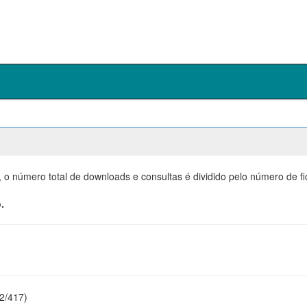
, o número total de downloads e consultas é dividido pelo número de f
.
22/417)