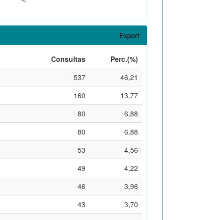
Export
Consultas
Perc.(%)
537
46,21
160
13,77
80
6,88
80
6,88
53
4,56
49
4,22
46
3,96
43
3,70