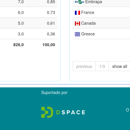
7,0
0,85
Embrapa
6,0
0,73
France
5,0
0,61
Canada
3,0
0,36
Greece
826,0
100,00
previous
1/3
show all
Suportado por
O 