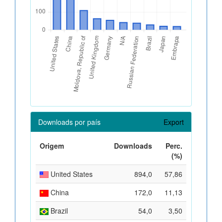
Downloads por país
Export
Origem
Downloads
Perc.
(%)
United States
894,0
57,86
China
172,0
11,13
Brazil
54,0
3,50