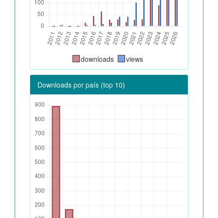
downloads
views
Downloads por país (top 10)