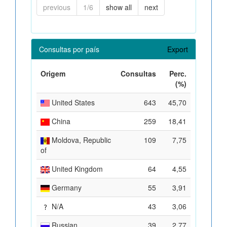
previous
1/6
show all
next
Consultas por país
Export
Origem
Consultas
Perc.
(%)
United States
643
45,70
China
259
18,41
Moldova, Republic
109
7,75
of
United Kingdom
64
4,55
Germany
55
3,91
N/A
43
3,06
Russian
39
2,77