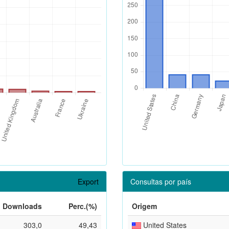
Export
Consultas por país
Downloads
Perc.(%)
Origem
303,0
49,43
United States