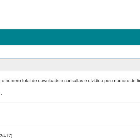
, o número total de downloads e consultas é dividido pelo número de f
.
22/417)