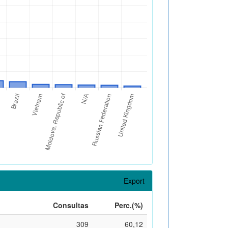
Export
Consultas
Perc.(%)
309
60,12