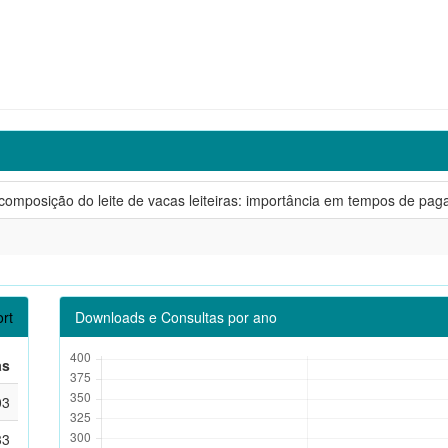
composição do leite de vacas leiteiras: importância em tempos de pag
rt
Downloads e Consultas por ano
as
03
33