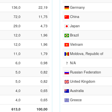
136,0
22,19
Germany
72,0
11,75
China
29,0
4,73
Japan
12,0
1,96
Brazil
12,0
1,96
Vietnam
11,0
1,79
Moldova, Republic of
6,0
0,98
N/A
5,0
0,82
Russian Federation
5,0
0,82
United Kingdom
4,0
0,65
Australia
4,0
0,65
Greece
613,0
100,00