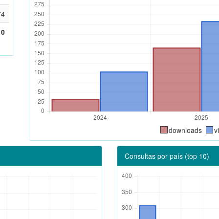
74
10
downloads
v
Consultas por país (top 10)