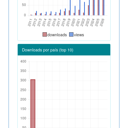
downloads
views
Downloads por país (top 10)