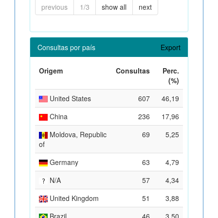
previous
1/3
show all
next
Consultas por país
Export
Origem
Consultas
Perc.
(%)
United States
607
46,19
China
236
17,96
Moldova, Republic
69
5,25
of
Germany
63
4,79
N/A
57
4,34
United Kingdom
51
3,88
Brazil
46
3,50