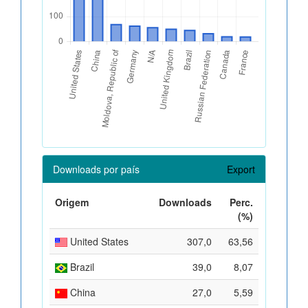
Downloads por país
Export
Origem
Downloads
Perc.
(%)
United States
307,0
63,56
Brazil
39,0
8,07
China
27,0
5,59