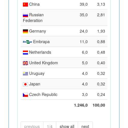
China
39,0
3,13
Russian
35,0
2,81
Federation
Germany
24,0
1,93
Embrapa
11,0
0,88
Netherlands
6,0
0,48
United Kingdom
5,0
0,40
Uruguay
4,0
0,32
Japan
4,0
0,32
Czech Republic
3,0
0,24
1.246,0
100,00
previous
1/4
show all
next