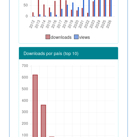
downloads
views
Downloads por país (top 10)