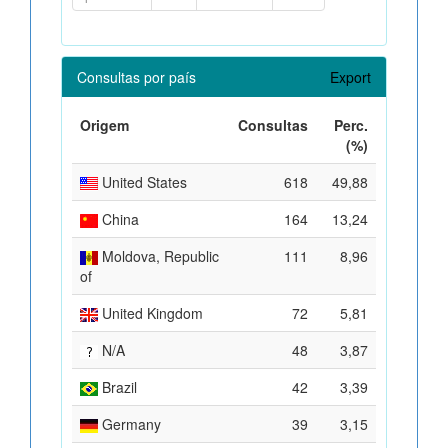
Consultas por país
Export
Origem
Consultas
Perc.
(%)
United States
618
49,88
China
164
13,24
Moldova, Republic
111
8,96
of
United Kingdom
72
5,81
N/A
48
3,87
Brazil
42
3,39
Germany
39
3,15