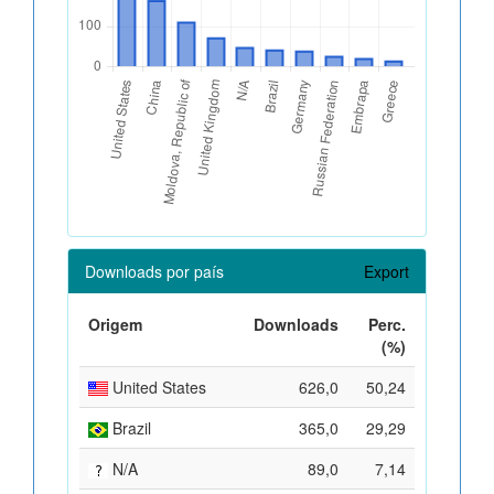
Downloads por país
Export
Origem
Downloads
Perc.
(%)
United States
626,0
50,24
Brazil
365,0
29,29
N/A
89,0
7,14