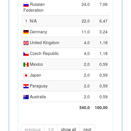
Russian
24,0
7,06
Federation
N/A
22,0
6,47
Germany
11,0
3,24
United Kingdom
4,0
1,18
Czech Republic
4,0
1,18
Mexico
2,0
0,59
Japan
2,0
0,59
Paraguay
2,0
0,59
Australia
2,0
0,59
340,0
100,00
previous
1/2
show all
next