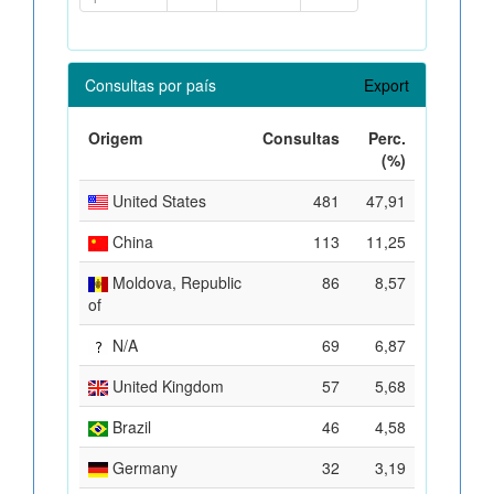
Consultas por país
Export
Origem
Consultas
Perc.
(%)
United States
481
47,91
China
113
11,25
Moldova, Republic
86
8,57
of
N/A
69
6,87
United Kingdom
57
5,68
Brazil
46
4,58
Germany
32
3,19