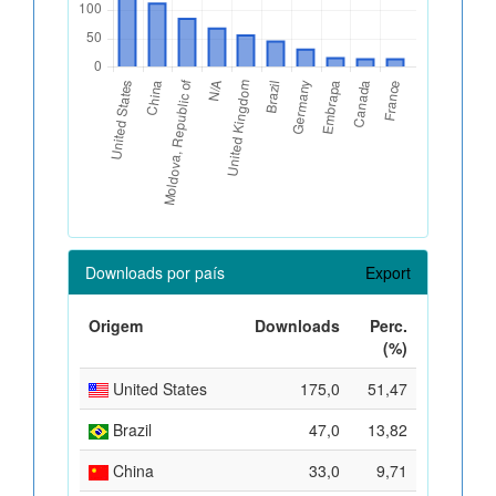
Downloads por país
Export
Origem
Downloads
Perc.
(%)
United States
175,0
51,47
Brazil
47,0
13,82
China
33,0
9,71