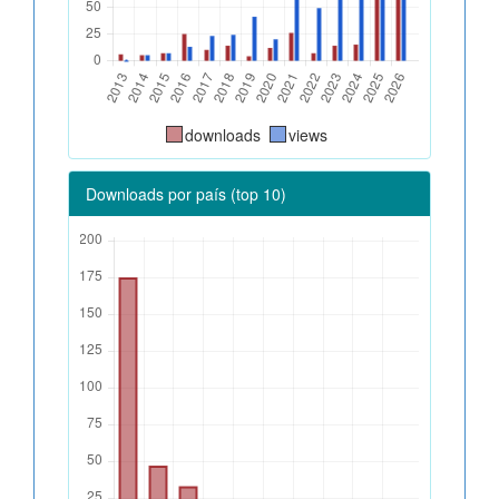
downloads
views
Downloads por país (top 10)