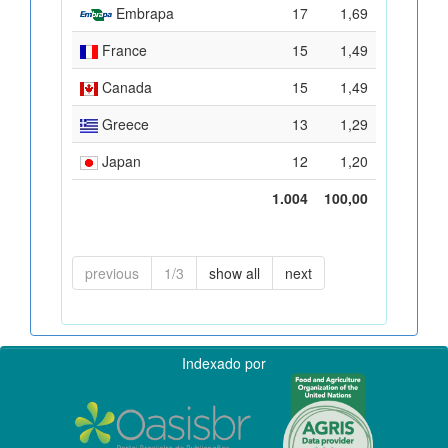
Embrapa
17
1,69
France
15
1,49
Canada
15
1,49
Greece
13
1,29
Japan
12
1,20
1.004
100,00
previous
1/3
show all
next
Indexado por