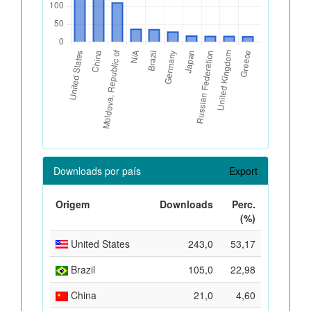
Downloads por país
Export
Origem
Downloads
Perc.
(%)
United States
243,0
53,17
Brazil
105,0
22,98
China
21,0
4,60