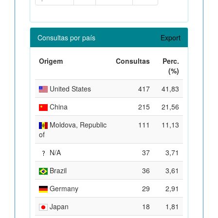
Consultas por país
Export
Origem
Consultas
Perc.
(%)
United States
417
41,83
China
215
21,56
Moldova, Republic
111
11,13
of
N/A
37
3,71
Brazil
36
3,61
Germany
29
2,91
Japan
18
1,81