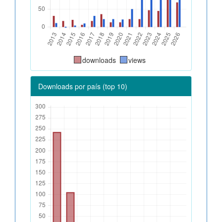
downloads
views
Downloads por país (top 10)