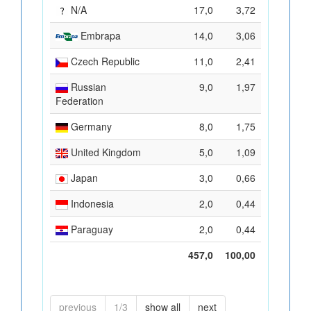
N/A
17,0
3,72
Embrapa
14,0
3,06
Czech Republic
11,0
2,41
Russian
9,0
1,97
Federation
Germany
8,0
1,75
United Kingdom
5,0
1,09
Japan
3,0
0,66
Indonesia
2,0
0,44
Paraguay
2,0
0,44
457,0
100,00
previous
1/3
show all
next