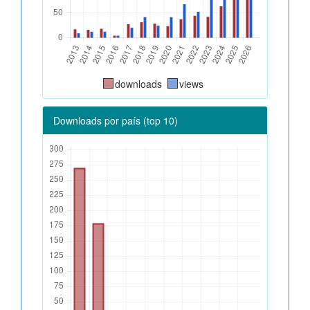
downloads
views
Downloads por país (top 10)