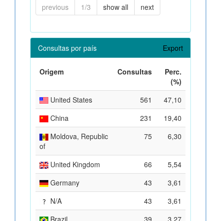
previous
1/3
show all
next
Consultas por país
Export
Origem
Consultas
Perc.
(%)
United States
561
47,10
China
231
19,40
Moldova, Republic
75
6,30
of
United Kingdom
66
5,54
Germany
43
3,61
N/A
43
3,61
Brazil
39
3,27