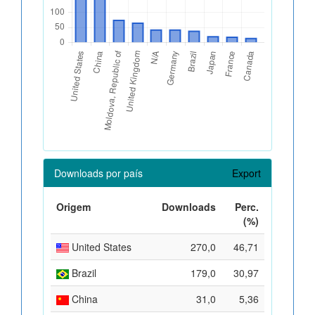
Downloads por país
Export
Origem
Downloads
Perc.
(%)
United States
270,0
46,71
Brazil
179,0
30,97
China
31,0
5,36