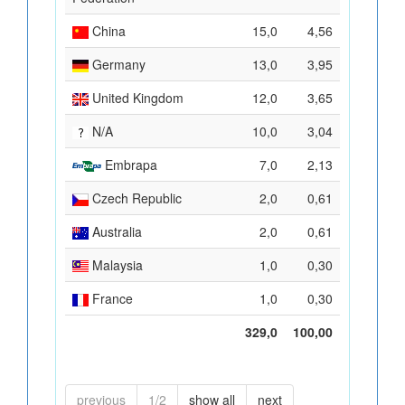
China
15,0
4,56
Germany
13,0
3,95
United Kingdom
12,0
3,65
N/A
10,0
3,04
Embrapa
7,0
2,13
Czech Republic
2,0
0,61
Australia
2,0
0,61
Malaysia
1,0
0,30
France
1,0
0,30
329,0
100,00
previous
1/2
show all
next