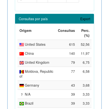
Consultas por país
Export
Origem
Consultas
Perc.
(%)
United States
615
52,56
China
140
11,97
United Kingdom
79
6,75
Moldova, Republic
77
6,58
of
Germany
43
3,68
N/A
39
3,33
Brazil
39
3,33