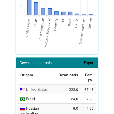
Downloads por país
Export
Origem
Downloads
Perc.
(%)
United States
222,0
67,48
Brazil
24,0
7,29
Russian
16,0
4,86
Federation