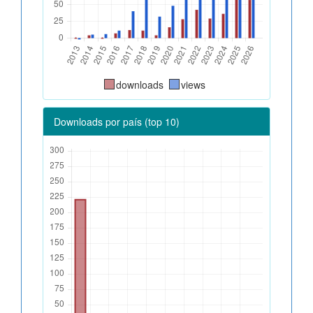
downloads
views
Downloads por país (top 10)