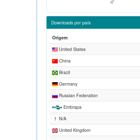
Downloads por país
Origem
United States
China
Brazil
Germany
Russian Federation
Embrapa
N/A
United Kingdom