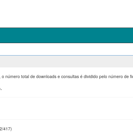
, o número total de downloads e consultas é dividido pelo número de f
.
22/417)