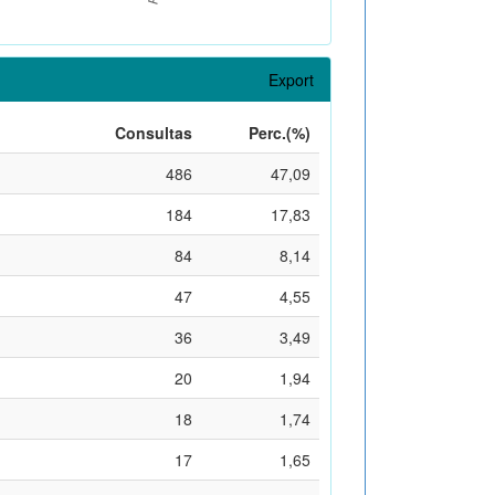
Export
Consultas
Perc.(%)
486
47,09
184
17,83
84
8,14
47
4,55
36
3,49
20
1,94
18
1,74
17
1,65