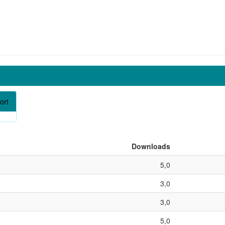
ort
Downloads
5,0
3,0
3,0
5,0