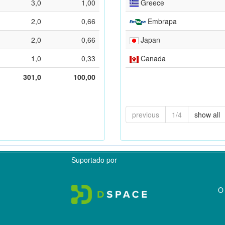
3,0
1,00
Greece
2,0
0,66
Embrapa
2,0
0,66
Japan
1,0
0,33
Canada
301,0
100,00
previous
1/4
show all
Suportado por
O 