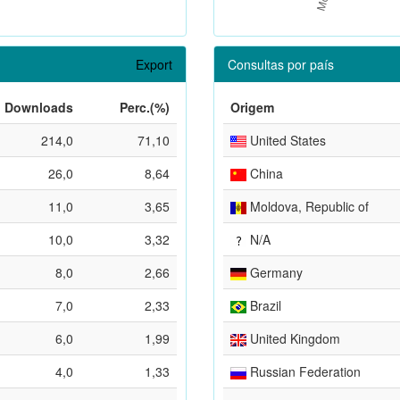
Export
Consultas por país
Downloads
Perc.(%)
Origem
214,0
71,10
United States
26,0
8,64
China
11,0
3,65
Moldova, Republic of
10,0
3,32
N/A
8,0
2,66
Germany
7,0
2,33
Brazil
6,0
1,99
United Kingdom
4,0
1,33
Russian Federation