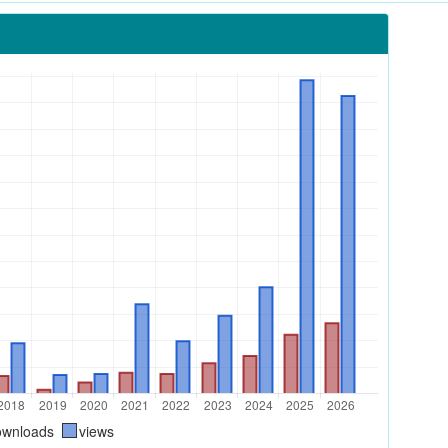
ownloads
views