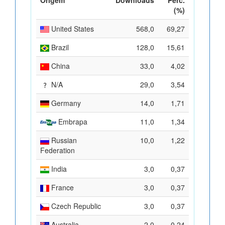
(%)
United States
568,0
69,27
Brazil
128,0
15,61
China
33,0
4,02
N/A
29,0
3,54
Germany
14,0
1,71
Embrapa
11,0
1,34
Russian
10,0
1,22
Federation
India
3,0
0,37
France
3,0
0,37
Czech Republic
3,0
0,37
Australia
2,0
0,24