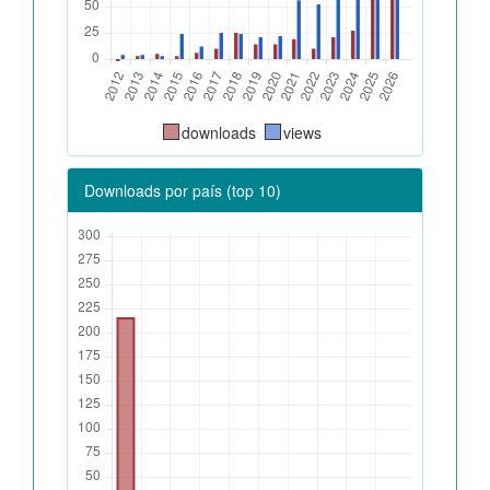
downloads
views
Downloads por país (top 10)