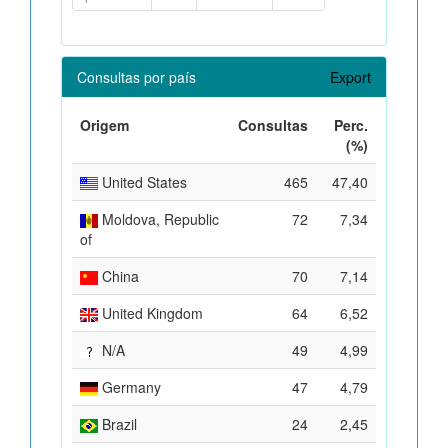
Consultas por país
Export
Origem
Consultas
Perc.
(%)
United States
465
47,40
Moldova, Republic
72
7,34
of
China
70
7,14
United Kingdom
64
6,52
N/A
49
4,99
Germany
47
4,79
Brazil
24
2,45