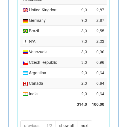
United Kingdom
9,0
2,87
Germany
9,0
2,87
Brazil
8,0
2,55
N/A
7,0
2,23
Venezuela
3,0
0,96
Czech Republic
3,0
0,96
Argentina
2,0
0,64
Canada
2,0
0,64
India
2,0
0,64
314,0
100,00
previous
1/2
show all
next