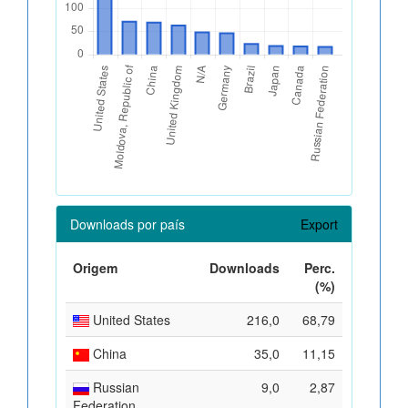
Downloads por país
Export
Origem
Downloads
Perc.
(%)
United States
216,0
68,79
China
35,0
11,15
Russian
9,0
2,87
Federation