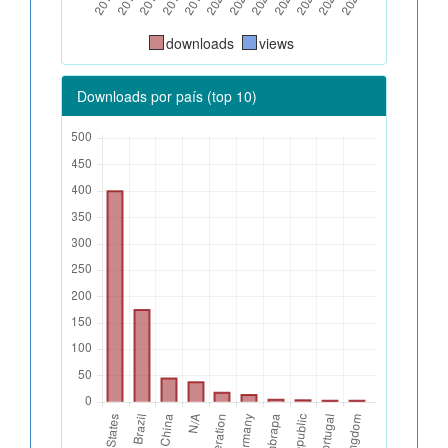
downloads
views
Downloads por país (top 10)