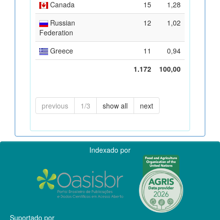
Canada
15
1,28
Russian
12
1,02
Federation
Greece
11
0,94
1.172
100,00
previous
1/3
show all
next
Indexado por
Suportado por