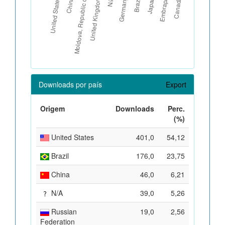
Downloads por país
Export
Origem
Downloads
Perc.
(%)
United States
401,0
54,12
Brazil
176,0
23,75
China
46,0
6,21
N/A
39,0
5,26
Russian
19,0
2,56
Federation