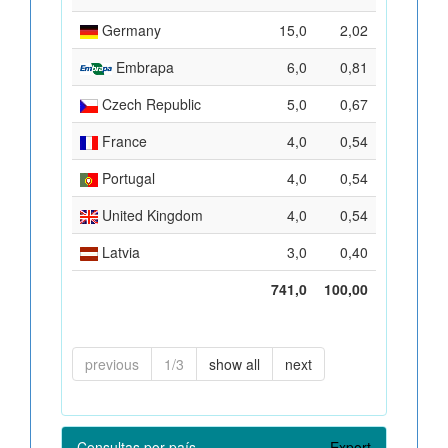
Germany
15,0
2,02
Embrapa
6,0
0,81
Czech Republic
5,0
0,67
France
4,0
0,54
Portugal
4,0
0,54
United Kingdom
4,0
0,54
Latvia
3,0
0,40
741,0
100,00
previous
1/3
show all
next
Consultas por país
Export