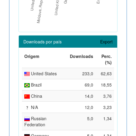
Downloads por país
Export
Origem
Downloads
Perc.
(%)
United States
233,0
62,63
Brazil
69,0
18,55
China
14,0
3,76
N/A
12,0
3,23
Russian
5,0
1,34
Federation
Germany
5,0
1,34