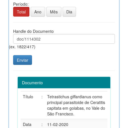
Período:
Total
Ano
Mês
Dia
Handle do Documento
(ex. 1822/417)
Documento
Título
:
Tetrastichus giffardianus como
principal parasitoide de Ceratitis
capitata em goiabas, no Vale do
São Francisco.
Data
:
11-02-2020