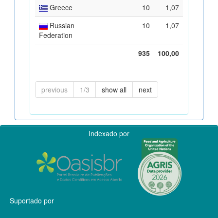
Greece
10
1,07
Russian
10
1,07
Federation
935
100,00
previous
1/3
show all
next
Indexado por
Suportado por