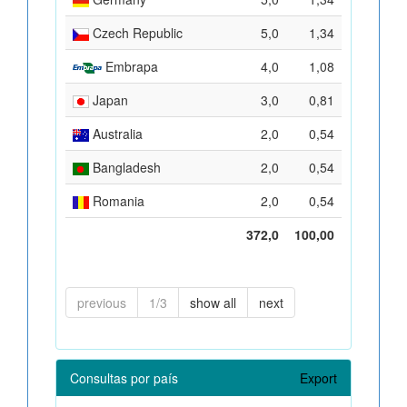
Czech Republic
5,0
1,34
Embrapa
4,0
1,08
Japan
3,0
0,81
Australia
2,0
0,54
Bangladesh
2,0
0,54
Romania
2,0
0,54
372,0
100,00
previous
1/3
show all
next
Consultas por país
Export