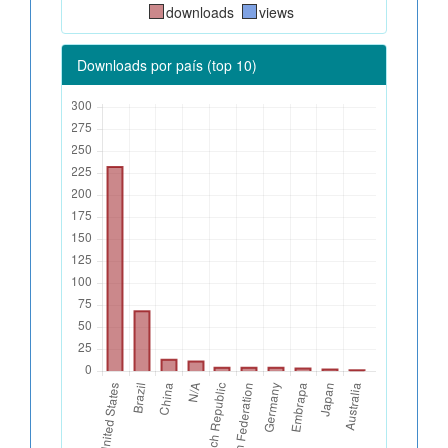
downloads
views
Downloads por país (top 10)